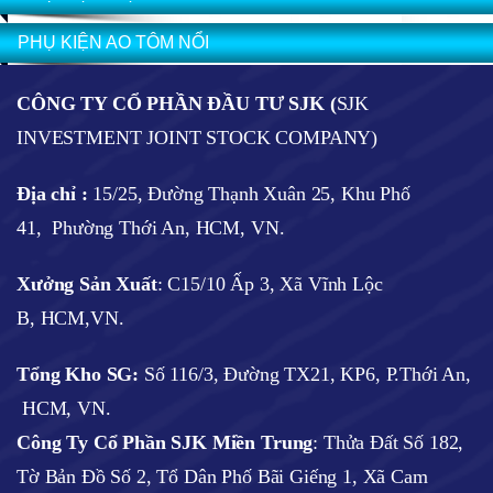
PHỤ KIỆN AO TÔM NỔI
CÔNG TY CỔ PHẦN ĐẦU TƯ SJK (
SJK
INVESTMENT JOINT STOCK COMPANY)
Địa chỉ :
15/25, Đường Thạnh Xuân 25, Khu Phố
41, Phường Thới An, HCM, VN.
Xưởng Sản Xuất
: C15/10 Ấp 3, Xã Vĩnh Lộc
B, HCM,VN.
Tổng Kho SG:
Số 116/3, Đường TX21, KP6, P.Thới An,
HCM, VN.
Công Ty Cổ Phần SJK Miền Trung
: Thửa Đất Số 182,
Tờ Bản Đồ Số 2, Tổ Dân Phố Bãi Giếng 1, Xã Cam