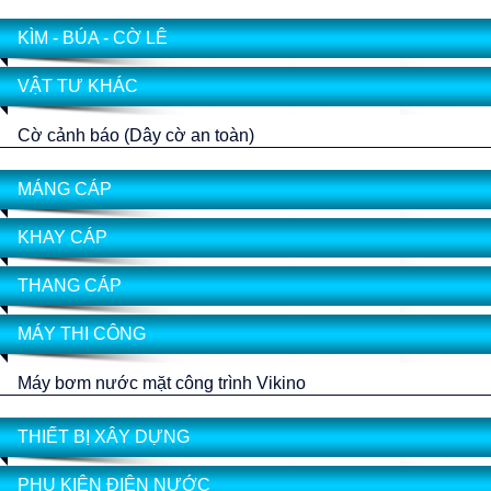
KÌM - BÚA - CỜ LÊ
VẬT TƯ KHÁC
Cờ cảnh báo (Dây cờ an toàn)
MÁNG CÁP
KHAY CÁP
THANG CÁP
MÁY THI CÔNG
Máy bơm nước mặt công trình Vikino
THIẾT BỊ XÂY DỰNG
PHỤ KIỆN ĐIỆN NƯỚC