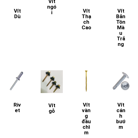
Vít
ngó
Vít
Vít
Vít
i
Dù
Thạ
Bắn
ch
Tôn
Cao
Mà
u
Trắ
ng
Riv
Vít
Vít
Vít
et
vàn
cán
gỗ
g
h
đầu
bướ
chì
m
m