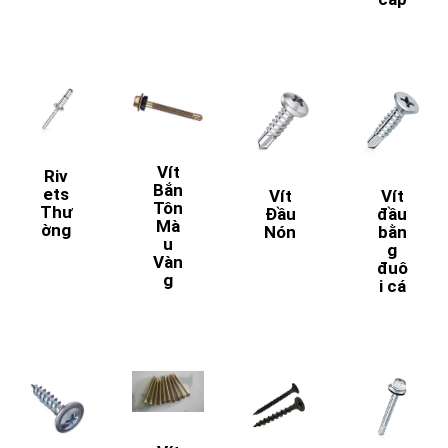
Vít
Riv
Bắn
ets
Vít
Vít
Tôn
Thư
Đầu
đầu
Mà
ờng
Nón
bằn
u
g
Vàn
đuô
g
i cá