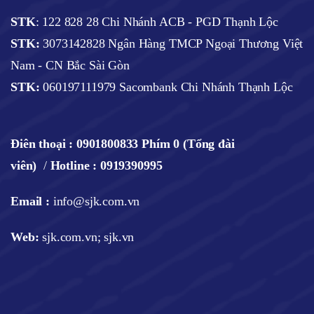
STK
: 122 828 28 Chi Nhánh ACB - PGD Thạnh Lộc
STK:
3073142828 Ngân Hàng TMCP Ngoại Thương Việt
Nam - CN Bắc Sài Gòn
STK:
060197111979 Sacombank Chi Nhánh Thạnh Lộc
Điên thoại :
0901800833 Phím 0 (Tổng đài
viên)
/
Hotline : 0919390995
Email :
info@sjk.com.vn
Web
:
sjk.com.vn; sjk.vn