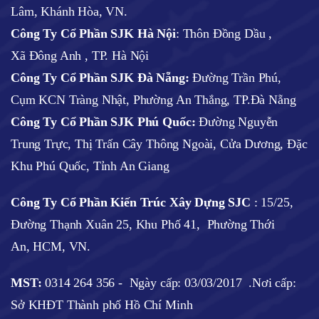
Lâm, Khánh Hòa, VN.
Công Ty Cổ Phần SJK Hà Nội
:
Thôn Đồng Dầu ,
Xã Đông Anh , TP. Hà Nội
Công Ty Cổ Phần SJK Đà Nẵng:
Đường Trần Phú,
Cụm KCN Tràng Nhật, Phường An Thắng, TP.Đà Nẵng
Công Ty Cổ Phần SJK Phú Quốc:
Đường Nguyễn
Trung Trực, Thị Trấn Cây Thông Ngoài, Cửa Dương, Đặc
Khu Phú Quốc, Tỉnh An Giang
Công Ty Cổ Phần Kiến Trúc Xây Dựng SJC
:
15/25,
Đường Thạnh Xuân 25, Khu Phố 41, Phường Thới
An, HCM, VN.
MST:
0314 264 356 -
Ngày cấp: 03/03/2017
.Nơi cấp:
Sở KHĐT Thành phố Hồ Chí Minh