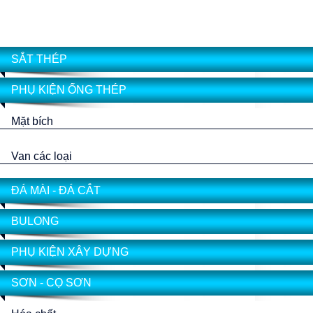
SẮT THÉP
PHỤ KIỆN ỐNG THÉP
Mặt bích
Van các loại
ĐÁ MÀI - ĐÁ CẮT
BULONG
PHỤ KIỆN XÂY DỰNG
SƠN - CỌ SƠN