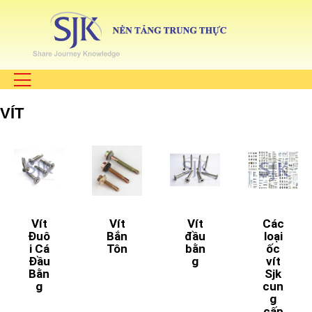
VÍT
Vít
Vít
Vít
Các
Đuô
Bắn
đầu
loại
i Cá
Tôn
bằn
ốc
Đầu
g
vít
Bằn
Sjk
g
cun
g
cấp