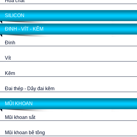
Hóa chất
SILICON
ĐINH - VÍT - KẼM
Đinh
Vít
Kẽm
Đai thép - Dây đai kẽm
MŨI KHOAN
Mũi khoan sắt
Mũi khoan bê tông