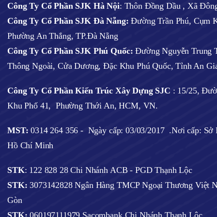
Công Ty Cổ Phần SJK Hà Nội
:
Thôn Đồng Dầu , Xã Đông
Công Ty Cổ Phần SJK Đà Nẵng:
Đường Trần Phú, Cụm K
Phường An Thắng, TP.Đà Nẵng
Công Ty Cổ Phần SJK Phú Quốc:
Đường Nguyễn Trung T
Thông Ngoài, Cửa Dương, Đặc Khu Phú Quốc, Tỉnh An Gi
Công Ty Cổ Phần Kiến Trúc Xây Dựng SJC
:
15/25, Đư
Khu Phố 41, Phường Thới An, HCM, VN.
MST:
0314 264 356 -
Ngày cấp: 03/03/2017
.Nơi cấp: S
Hồ Chí Minh
STK
: 122 828 28 Chi Nhánh ACB - PGD Thạnh Lộc
STK:
3073142828 Ngân Hàng TMCP Ngoại Thương Việt N
Gòn
STK:
060197111979 Sacombank Chi Nhánh Thạnh Lộc