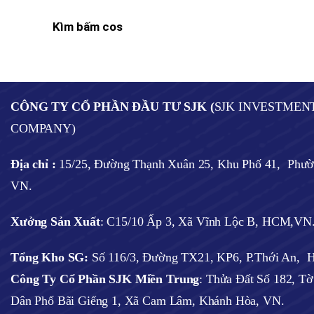
Kìm bấm cos
CÔNG TY CỔ PHẦN ĐẦU TƯ SJK (
SJK INVESTMEN
COMPANY)
Địa chỉ :
15/25, Đường Thạnh Xuân 25, Khu Phố 41, Phư
VN.
Xưởng Sản Xuất
: C15/10 Ấp 3, Xã Vĩnh Lộc B, HCM,VN
Tổng Kho SG:
Số 116/3, Đường TX21, KP6, P.Thới An,
Công Ty Cổ Phần SJK Miền Trung
: Thửa Đất Số 182, T
Dân Phố Bãi Giếng 1, Xã Cam Lâm, Khánh Hòa, VN.