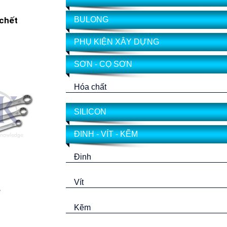
chết
BULONG
PHỤ KIỆN XÂY DỰNG
SƠN - CỌ SƠN
Hóa chất
SILICON
ĐINH - VÍT - KẼM
Đinh
Vít
ê
Kẽm