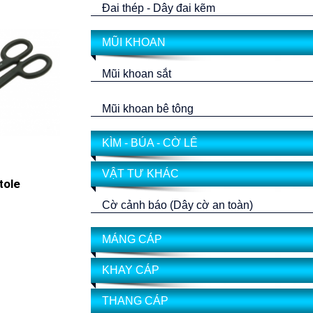
Đai thép - Dây đai kẽm
MŨI KHOAN
Mũi khoan sắt
Mũi khoan bê tông
KÌM - BÚA - CỜ LÊ
VẬT TƯ KHÁC
tole
Cờ cảnh báo (Dây cờ an toàn)
MÁNG CÁP
KHAY CÁP
THANG CÁP