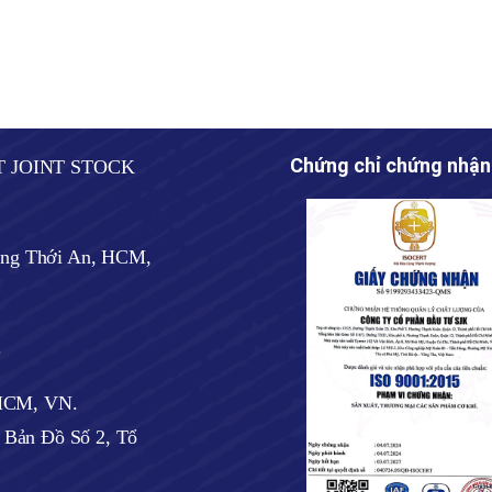
Chứng chỉ chứng nhận
T JOINT STOCK
ờng Thới An, HCM,
.
 HCM, VN.
ờ Bản Đồ Số 2, Tổ