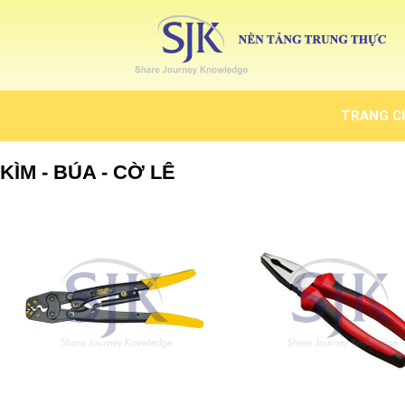
TRANG C
KÌM - BÚA - CỜ LÊ