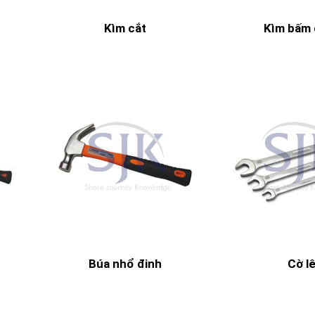
Kìm cắt
Kìm bấm 
Búa nhổ đinh
Cờ l