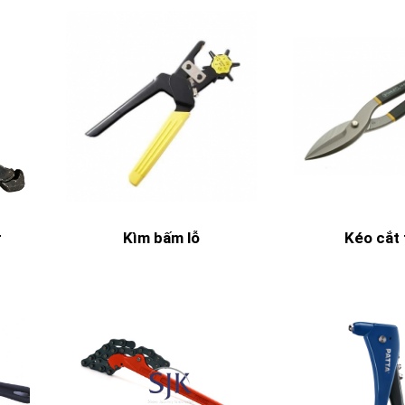
r
Kìm bấm lỗ
Kéo cắt 