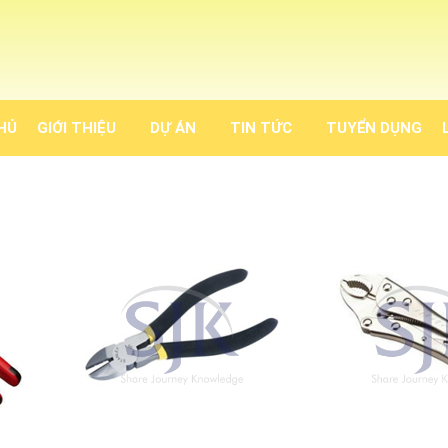
HỦ
GIỚI THIỆU
DỰ ÁN
TIN TỨC
TUYỂN DỤNG