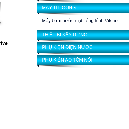
MÁY THI CÔNG
Máy bơm nước mặt công trình Vikino
THIẾT BỊ XÂY DỰNG
rive
PHỤ KIỆN ĐIỆN NƯỚC
PHỤ KIỆN AO TÔM NỔI