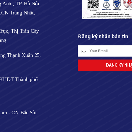
 Anh , TP. Hà Nội
CN Tràng Nhật,
rực, Thị Trấn Cây
Đăng ký nhận bản tin
ang
ờng Thạnh Xuân 25,
ở KHĐT Thành phố
am - CN Bắc Sài