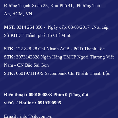
Đường Thạnh Xuân 25, Khu Phố 41, Phường Thới
An, HCM, VN.
MST:
0314 264 356 -
Ngày cấp: 03/03/2017
.Nơi cấp:
Sở KHĐT Thành phố Hồ Chí Minh
STK
: 122 828 28 Chi Nhánh ACB - PGD Thạnh Lộc
STK:
3073142828 Ngân Hàng TMCP Ngoại Thương Việt
Nam - CN Bắc Sài Gòn
STK:
060197111979 Sacombank Chi Nhánh Thạnh Lộc
Điên thoại :
0901800833 Phím 0 (Tổng đài
viên)
/
Hotline : 0919390995
Email :
info@sjk.com.vn