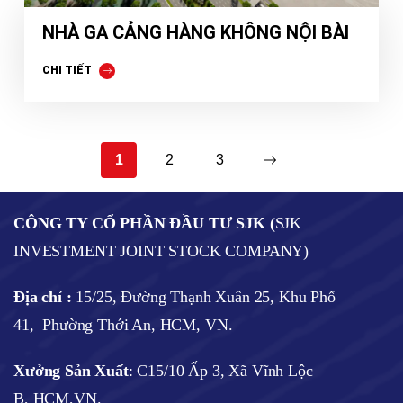
NHÀ GA CẢNG HÀNG KHÔNG NỘI BÀI
CHI TIẾT
1
2
3
CÔNG TY CỔ PHẦN ĐẦU TƯ SJK (
SJK
INVESTMENT JOINT STOCK COMPANY)
Địa chỉ :
15/25, Đường Thạnh Xuân 25, Khu Phố
41, Phường Thới An, HCM, VN.
Xưởng Sản Xuất
: C15/10 Ấp 3, Xã Vĩnh Lộc
B, HCM,VN.