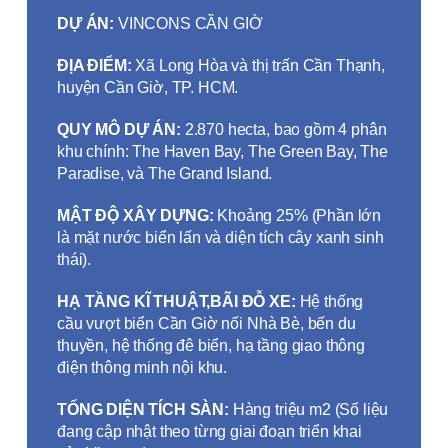
DỰ ÁN:
VINCONS CẦN GIỜ
ĐỊA ĐIỂM:
Xã Long Hòa và thị trấn Cần Thạnh,
huyện Cần Giờ, TP. HCM.
QUY MÔ DỰ ÁN:
2.870 hecta, bao gồm 4 phân
khu chính: The Haven Bay, The Green Bay, The
Paradise, và The Grand Island.
MẬT ĐỘ XÂY DỰNG:
Khoảng 25% (Phần lớn
là mặt nước biển lấn và diện tích cây xanh sinh
thái).
HẠ TẦNG KĨ THUẬT,BÃI ĐỖ XE:
Hệ thống
cầu vượt biển Cần Giờ nối Nhà Bè, bến du
thuyền, hệ thống đê biển, hạ tầng giao thông
điện thông minh nội khu.
TỔNG DIỆN TÍCH SÀN:
Hàng triệu m2 (Số liệu
đang cập nhật theo từng giai đoạn triển khai