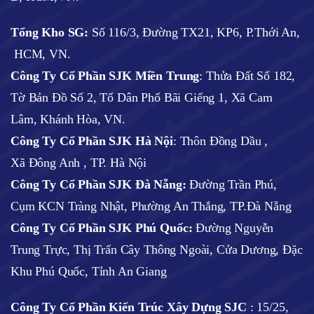
Tổng Kho SG:
Số 116/3, Đường TX21, KP6, P.Thới An,
HCM, VN.
Công Ty Cổ Phần SJK Miền Trung
: Thửa Đất Số 182,
Tờ Bản Đồ Số 2, Tổ Dân Phố Bãi Giếng 1, Xã Cam
Lâm, Khánh Hòa, VN.
Công Ty Cổ Phần SJK Hà Nội
:
Thôn Đồng Dầu ,
Xã Đông Anh , TP. Hà Nội
Công Ty Cổ Phần SJK Đà Nẵng:
Đường Trần Phú,
Cụm KCN Tràng Nhật, Phường An Thắng, TP.Đà Nẵng
Công Ty Cổ Phần SJK Phú Quốc:
Đường Nguyễn
Trung Trực, Thị Trấn Cây Thông Ngoài, Cửa Dương, Đặc
Khu Phú Quốc, Tỉnh An Giang
Công Ty Cổ Phần Kiến Trúc Xây Dựng SJC
:
15/25,