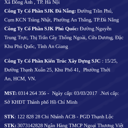
Xã Đông Anh , TP. Hà Nội
Công Ty Cổ Phần SJK Đà Nẵng:
Đường Trần Phú,
Cụm KCN Tràng Nhật, Phường An Thắng, TP.Đà Nẵng
Công Ty Cổ Phần SJK Phú Quốc:
Đường Nguyễn
Trung Trực, Thị Trấn Cây Thông Ngoài, Cửa Dương, Đặc
Khu Phú Quốc, Tỉnh An Giang
Công Ty Cổ Phần Kiến Trúc Xây Dựng SJC
:
15/25,
Đường Thạnh Xuân 25, Khu Phố 41, Phường Thới
An, HCM, VN.
MST:
0314 264 356 -
Ngày cấp: 03/03/2017
.Nơi cấp:
Sở KHĐT Thành phố Hồ Chí Minh
STK
: 122 828 28 Chi Nhánh ACB - PGD Thạnh Lộc
STK:
3073142828 Ngân Hàng TMCP Ngoại Thương Việt