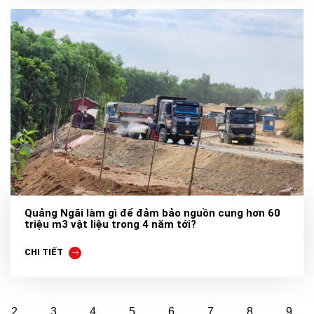
Quảng Ngãi làm gì để đảm bảo nguồn cung hơn 60
triệu m3 vật liệu trong 4 năm tới?
CHI TIẾT
2
3
4
5
6
7
8
9