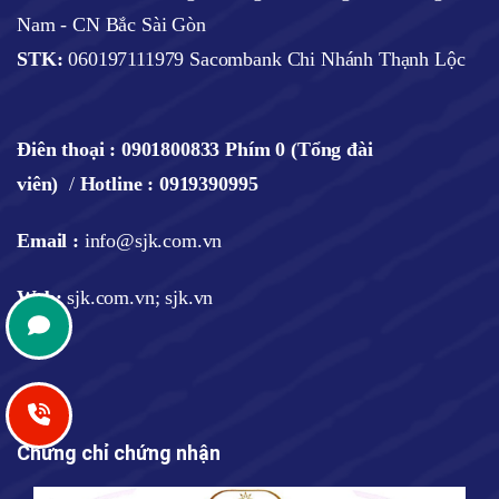
Nam - CN Bắc Sài Gòn
STK:
060197111979 Sacombank Chi Nhánh Thạnh Lộc
Điên thoại :
0901800833 Phím 0 (Tổng đài
viên)
/
Hotline : 0919390995
Email :
info@sjk.com.vn
Web
:
sjk.com.vn; sjk.vn
Chứng chỉ chứng nhận