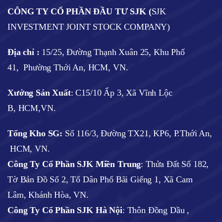
CÔNG TY CỔ PHẦN ĐẦU TƯ SJK (
SJK
INVESTMENT JOINT STOCK COMPANY)
Địa chỉ :
15/25, Đường Thạnh Xuân 25, Khu Phố
41, Phường Thới An, HCM, VN.
Xưởng Sản Xuất
: C15/10 Ấp 3, Xã Vĩnh Lộc
B, HCM,VN.
Tổng Kho SG:
Số 116/3, Đường TX21, KP6, P.Thới An,
HCM, VN.
Công Ty Cổ Phần SJK Miền Trung
: Thửa Đất Số 182,
Tờ Bản Đồ Số 2, Tổ Dân Phố Bãi Giếng 1, Xã Cam
Lâm, Khánh Hòa, VN.
Công Ty Cổ Phần SJK Hà Nội
:
Thôn Đồng Dầu ,