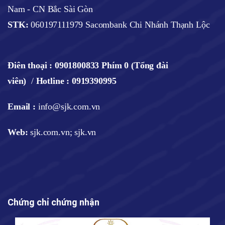
Nam - CN Bắc Sài Gòn
STK:
060197111979 Sacombank Chi Nhánh Thạnh Lộc
Điên thoại :
0901800833 Phím 0 (Tổng đài
viên)
/
Hotline : 0919390995
Email :
info@sjk.com.vn
Web
:
sjk.com.vn; sjk.vn
Chứng chỉ chứng nhận