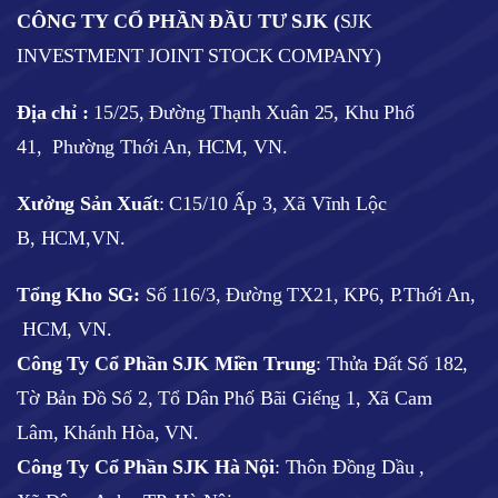
CÔNG TY CỔ PHẦN ĐẦU TƯ SJK (
SJK
INVESTMENT JOINT STOCK COMPANY)
Địa chỉ :
15/25, Đường Thạnh Xuân 25, Khu Phố
41, Phường Thới An, HCM, VN.
Xưởng Sản Xuất
: C15/10 Ấp 3, Xã Vĩnh Lộc
B, HCM,VN.
Tổng Kho SG:
Số 116/3, Đường TX21, KP6, P.Thới An,
HCM, VN.
Công Ty Cổ Phần SJK Miền Trung
: Thửa Đất Số 182,
Tờ Bản Đồ Số 2, Tổ Dân Phố Bãi Giếng 1, Xã Cam
Lâm, Khánh Hòa, VN.
Công Ty Cổ Phần SJK Hà Nội
:
Thôn Đồng Dầu ,