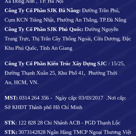
Xã Đông Anh , TP. Hà Nội
Công Ty Cổ Phần SJK Đà Nẵng:
Đường Trần Phú,
Cụm KCN Tràng Nhật, Phường An Thắng, TP.Đà Nẵng
Công Ty Cổ Phần SJK Phú Quốc:
Đường Nguyễn
Trung Trực, Thị Trấn Cây Thông Ngoài, Cửa Dương, Đặc
Khu Phú Quốc, Tỉnh An Giang
Công Ty Cổ Phần Kiến Trúc Xây Dựng SJC
:
15/25,
Đường Thạnh Xuân 25, Khu Phố 41, Phường Thới
An, HCM, VN.
MST:
0314 264 356 -
Ngày cấp: 03/03/2017
.Nơi cấp:
Sở KHĐT Thành phố Hồ Chí Minh
STK
: 122 828 28 Chi Nhánh ACB - PGD Thạnh Lộc
STK:
3073142828 Ngân Hàng TMCP Ngoại Thương Việt